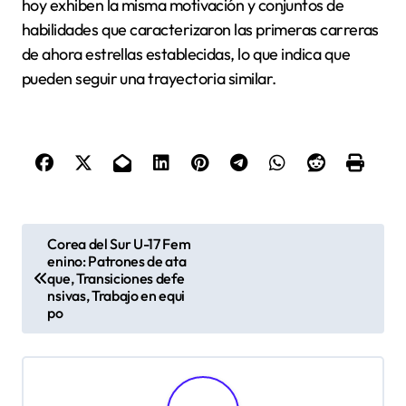
hoy exhiben la misma motivación y conjuntos de
habilidades que caracterizaron las primeras carreras
de ahora estrellas establecidas, lo que indica que
pueden seguir una trayectoria similar.
P
Corea del Sur U-17 Fem
enino: Patrones de ata
o
que, Transiciones defe
s
nsivas, Trabajo en equi
po
t
n
a