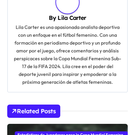
v
i
By
Lila Carter
g
Lila Carter es una apasionada analista deportiva
a
con un enfoque en el fútbol femenino. Con una
t
formación en periodismo deportivo y un profundo
amor por el juego, ofrece comentarios y análisis
i
perspicaces sobre la Copa Mundial Femenina Sub-
o
17 de la FIFA 2024. Lila cree en el poder del
n
deporte juvenil para inspirar y empoderar a la
próxima generación de atletas femeninas.
Related Posts
Estadísticas de Jugadoras para la Copa Mundial Femenina