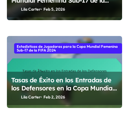
Mundial Femenina Sub-17 de la
FIFA 2024
Lila Carter
Feb 5, 2026
Estadísticas de Jugadoras para la Copa Mundial Femenina
Sub-17 de la FIFA 2024
Tasas de Éxito en los Entradas de
los Defensores en la Copa Mundial
Femenina Sub-17 de la FIFA 2024
Lila Carter
Feb 2, 2026