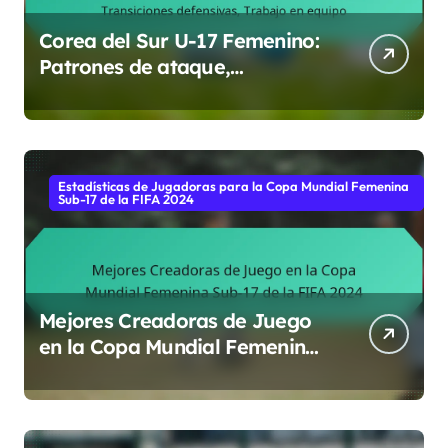
Corea del Sur U-17 Femenino:
Patrones de ataque,
Transiciones defensivas,
Trabajo en equipo
Estadísticas de Jugadoras para la Copa Mundial Femenina
Sub-17 de la FIFA 2024
Mejores Creadoras de Juego
en la Copa Mundial Femenina
Sub-17 de la FIFA 2024