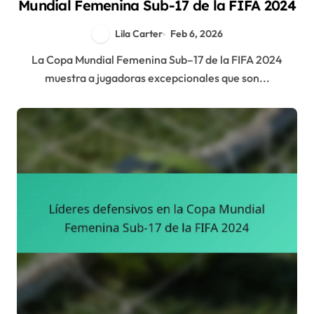
Mundial Femenina Sub-17 de la FIFA 2024
Lila Carter
Feb 6, 2026
La Copa Mundial Femenina Sub–17 de la FIFA 2024
muestra a jugadoras excepcionales que son...