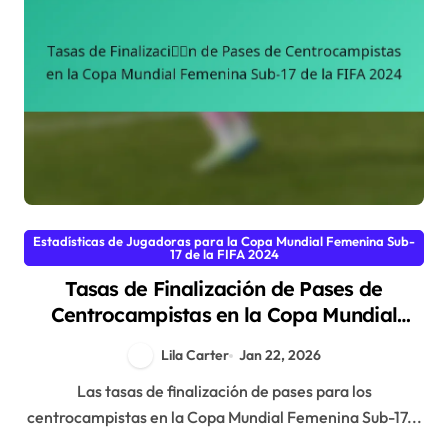
Estadísticas de Jugadoras para la Copa Mundial Femenina Sub-
17 de la FIFA 2024
Tasas de Finalización de Pases de
Centrocampistas en la Copa Mundial
Femenina Sub-17 de la FIFA 2024
Lila Carter
Jan 22, 2026
Las tasas de finalización de pases para los
centrocampistas en la Copa Mundial Femenina Sub-17...