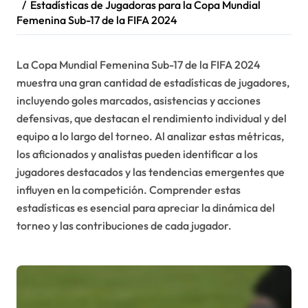
Estadísticas de Jugadoras para la Copa Mundial
Femenina Sub-17 de la FIFA 2024
La Copa Mundial Femenina Sub-17 de la FIFA 2024
muestra una gran cantidad de estadísticas de jugadores,
incluyendo goles marcados, asistencias y acciones
defensivas, que destacan el rendimiento individual y del
equipo a lo largo del torneo. Al analizar estas métricas,
los aficionados y analistas pueden identificar a los
jugadores destacados y las tendencias emergentes que
influyen en la competición. Comprender estas
estadísticas es esencial para apreciar la dinámica del
torneo y las contribuciones de cada jugador.