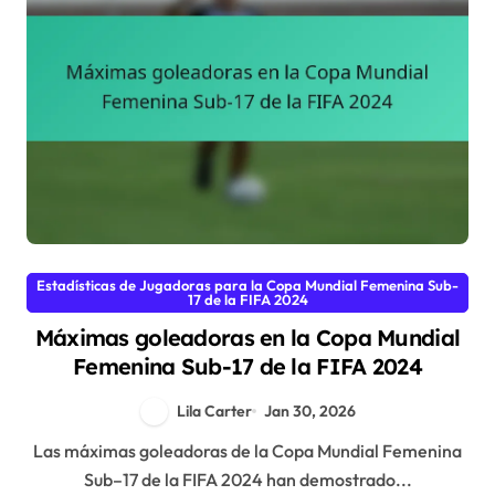
Estadísticas de Jugadoras para la Copa Mundial Femenina Sub-
17 de la FIFA 2024
Máximas goleadoras en la Copa Mundial
Femenina Sub-17 de la FIFA 2024
Lila Carter
Jan 30, 2026
Las máximas goleadoras de la Copa Mundial Femenina
Sub–17 de la FIFA 2024 han demostrado...