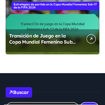
Estrategias de partido en la Copa Mundial Femenina Sub-17
de la FIFA 2024
Transición de Juego en la
Copa Mundial Femenina Sub-
17 de la FIFA 2024
Buscar
Search