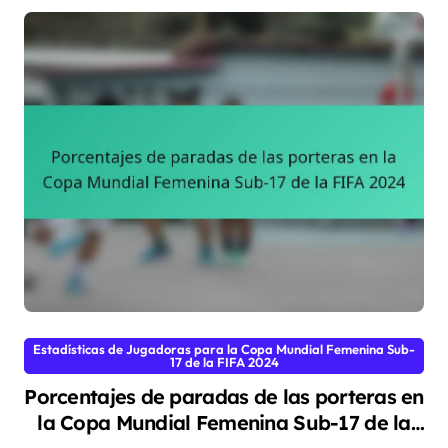
Estadísticas de Jugadoras para la Copa Mundial Femenina Sub-
17 de la FIFA 2024
Porcentajes de paradas de las porteras en
la Copa Mundial Femenina Sub-17 de la