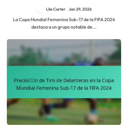
Lila Carter
Jan 29, 2026
La Copa Mundial Femenina Sub–17 de la FIFA 2024
destaca a un grupo notable de...