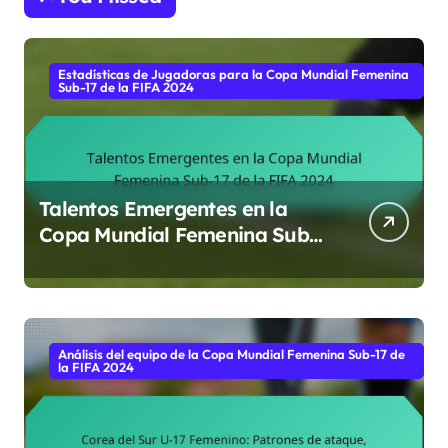
Estadísticas de Jugadoras para la Copa Mundial Femenina
Sub-17 de la FIFA 2024
Talentos Emergentes en la
Copa Mundial Femenina Sub-
17 de la FIFA 2024
Análisis del equipo de la Copa Mundial Femenina Sub-17 de
la FIFA 2024