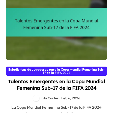
Estadísticas de Jugadoras para la Copa Mundial Femenina Sub-
17 de la FIFA 2024
Talentos Emergentes en la Copa Mundial
Femenina Sub-17 de la FIFA 2024
Lila Carter
Feb 6, 2026
La Copa Mundial Femenina Sub–17 de la FIFA 2024