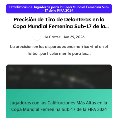
Estadísticas de Jugadoras para la Copa Mundial Femenina Sub-
17 de la FIFA 2024
Precisión de Tiro de Delanteras en la
Copa Mundial Femenina Sub-17 de la
FIFA 2024
Lila Carter
Jan 29, 2026
La precisión en los disparos es una métrica vital en el
fútbol, particularmente para los...