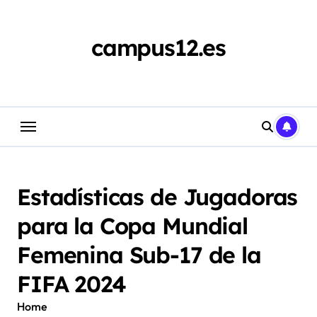
Skip
to
content
campus12.es
Estadísticas de Jugadoras
para la Copa Mundial
Femenina Sub-17 de la
FIFA 2024
Home