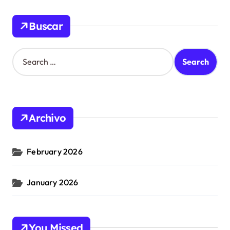
Buscar
S
e
a
r
c
h
Archivo
f
o
r
February 2026
:
January 2026
You Missed